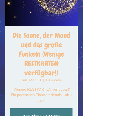
Die Sonne, der Mond
und das große
Funkeln (Wenige
RESTKARTEN
verfügbar!)
Sun, Mar 10
  |  
Hannover
(Wenige RESTKARTEN verfügbar!)
Ein poetisches Theatererlebnis - ab 1
Jahr