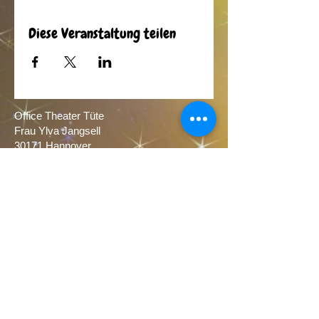
Diese Veranstaltung teilen
Office Theater Tüte
Frau Ylva Jangsell
30171 Hannover​
Tel.
0176 64086770
0511 1297087
(home)
E-Mail:
theatertuete@yahoo.de
Subscribe to our newsletter here:
Newsletter subscription
Theater Tüte is a member of the
Association Freie Theater Hannover and of
the Landesverband Freier Theater in