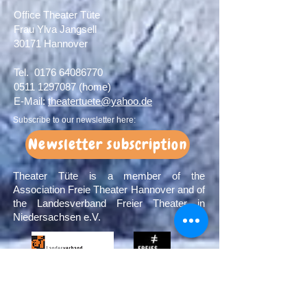
Office Theater Tüte
Frau Ylva Jangsell
30171 Hannover​
Tel.
0176 64086770
0511 1297087
(home)
E-Mail:
theatertuete@yahoo.de
Subscribe to our newsletter here:
Newsletter subscription
Theater Tüte is a member of the
Association Freie Theater Hannover and of
the Landesverband Freier Theater in
Niedersachsen e.V.
Sponsors