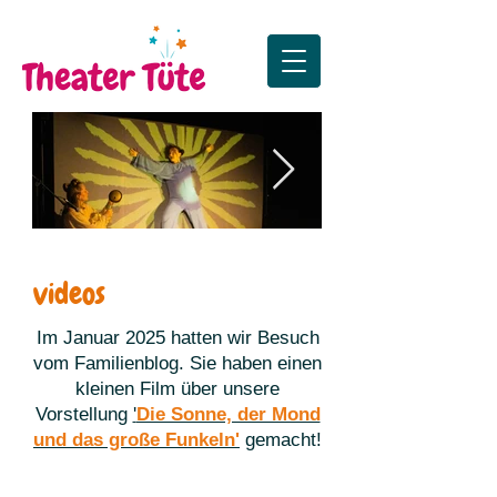
Die Sonne, der Mond
Premiere Zus
videos
und das große Funkeln
Premiere in Lister Tur
Im Januar 2025 hatten wir Besuch
vom Familienblog. Sie haben einen
kleinen Film über unsere
Vorstellung
'
Die Sonne, der Mond
und das große Funkeln'
gemacht!