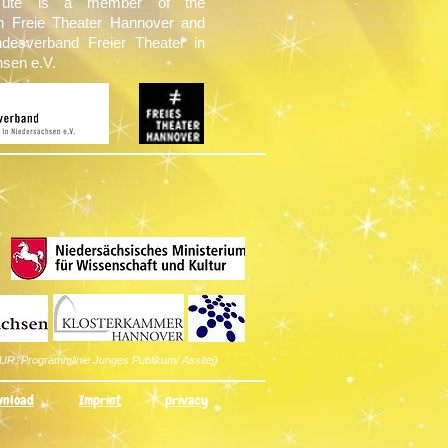
Tüte is a member of the
on Freie Theater Hannover and
ndesverband Freier Theater in
sen e.V.
UR, Programmlinie Junges Publikum/ Assitej)
nload
Imprint
privacy