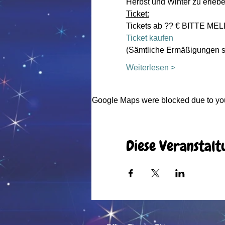
Herbst und Winter zu erlebe
Ticket:
Tickets ab ?? € BITTE M
Ticket kaufen
(Sämtliche Ermäßigungen so
Weiterlesen >
Google Maps were blocked due to your
Diese Veranstalt