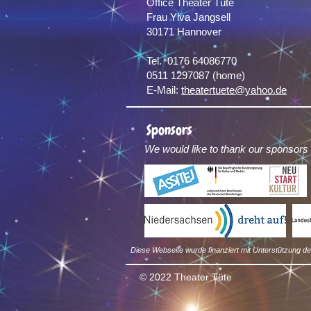
Office Theater Tüte
Frau Ylva Jangsell
30171 Hannover​
Tel. 0176 64086770
0511 1297087 (home)
E-Mail:
theatertuete@yahoo.de
Sponsors
We would like to thank our sponsors
Diese Webseite wurde finanziert mit Unterstützung 
© 2022 Theater Tüte