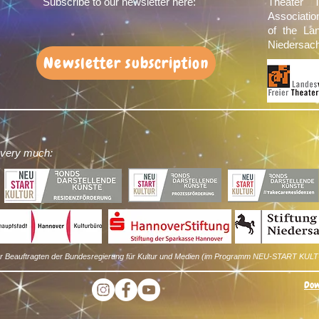
Subscribe to our newsletter here:
Theater 
Associati
of the La
Niedersach
Newsletter subscription
 very much:
der Beauftragten der Bundesregierung für Kultur und Medien (im Programm NEU-START KULT
Dow