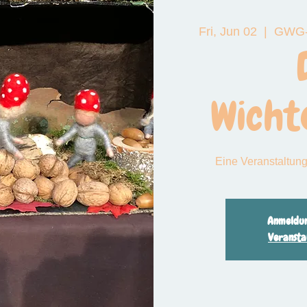
Fri, Jun 02
  |  
GWG-T
 das große Funkeln
Wicht
Eine Veranstaltung
Anmeldun
Veransta