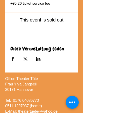
+€0.20 ticket service fee
This event is sold out
Diese Veranstaltung teilen
Office Theater Tüte
Frau Ylva Jangsell
30171 Hannover​
Tel.
0176 64086770
0511 1297087
(home)
E-Mail:
theatertuete@yahoo.de