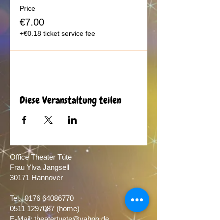
Price
€7.00
+€0.18 ticket service fee
Diese Veranstaltung teilen
Office Theater Tüte
Frau Ylva Jangsell
30171 Hannover​
Tel.
0176 64086770
0511 1297087
(home)
E-Mail:
theatertuete@yahoo.de