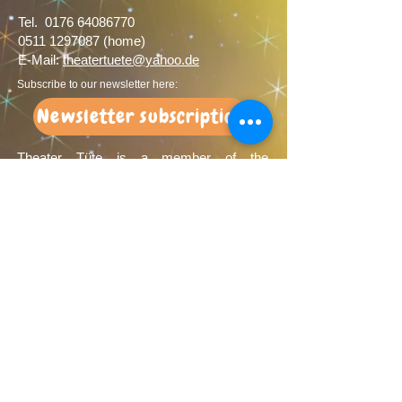
Tel.
0176 64086770
0511 1297087
(home)
E-Mail:
theatertuete@yahoo.de
Subscribe to our newsletter here:
Newsletter subscription
Theater Tüte is a member of the
Association Freie Theater Hannover and of
the Landesverband Freier Theater in
Niedersachsen e.V.
Sponsors
We would like to thank our sponsors very
much: