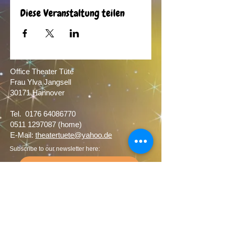
Diese Veranstaltung teilen
Office Theater Tüte
Frau Ylva Jangsell
30171 Hannover​
Tel.
0176 64086770
0511 1297087
(home)
E-Mail:
theatertuete@yahoo.de
Subscribe to our newsletter here:
Newsletter subscription
Theater Tüte is a member of the
Association Freie Theater Hannover and of
the Landesverband Freier Theater in
Niedersachsen e.V.