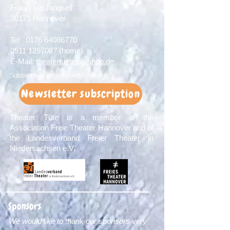
Frau Ylva Jangsell
30171 Hannover​
Tel.
0176 64086770
0511 1297087
(home)
E-Mail:
theatertuete@yahoo.de
Subscribe to our newsletter here:
Newsletter subscription
Theater Tüte is a member of the
Association Freie Theater Hannover and of
the Landesverband Freier Theater in
Niedersachsen e.V.
Sponsors
We would like to thank our sponsors very