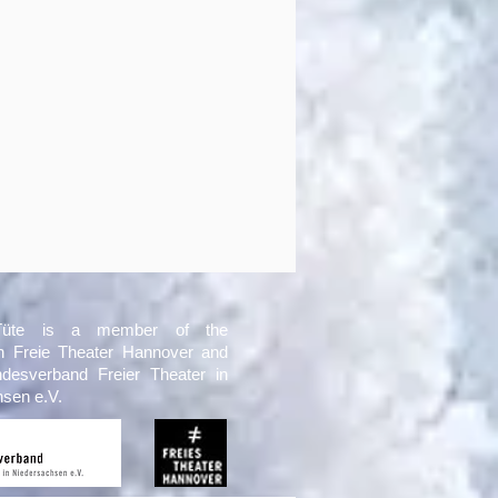
Tüte is a member of the
on Freie Theater Hannover and
ndesverband Freier Theater in
sen e.V.