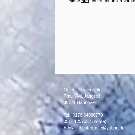
*siehe
hier
unsere aktuellen Vorst
Office Theater Tüte
Frau Ylva Jangsell
30171 Hannover​
Tel. 0176 64086770
0511 1297087 (home)
E-Mail:
theatertuete@yahoo.de