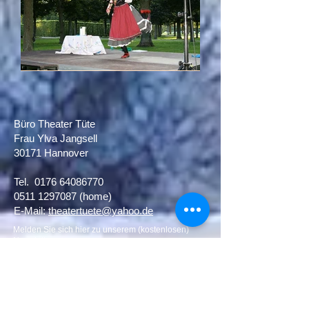
Büro Theater Tüte
Frau Ylva Jangsell
30171 Hannover​
Tel.
0176 64086770
0511 1297087
(home)
E-Mail:
theatertuete@yahoo.de
Melden Sie sich hier zu unserem (kostenlosen)
Newsletter an:
Newsletter Anmeldung
Theater Tüte ist im Verbund Freie Theater