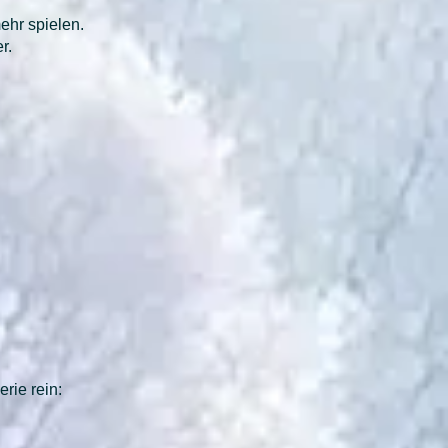
mehr spielen.
r.
rie rein: