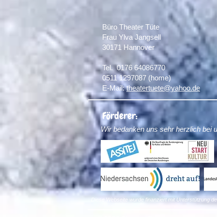
Büro Theater Tüte
Frau Ylva Jangsell
30171 Hannover​
Tel. 0176 64086770
0511 1297087 (home)
E-Mail:
theatertuete@yahoo.de
Förderer:
Wir bedanken uns sehr herzlich bei 
Diese Webseite wurde finanziert mit Unterstützung 