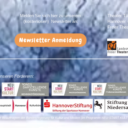
Melden Sie sich hier zu unserem
Theater Tü
(kostenlosen) Newsletter an:
Hannover 
Freier The
Newsletter Anmeldung
unseren Förderern:
der Beauftragten der Bundesregierung für Kultur und Medien (im Programm NEU-START KULT