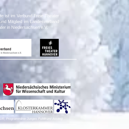
te ist im Verbund Freie Theater
und Mitglied im Landesverband
ater in Niedersachsen e.V.
UR, Programmlinie Junges Publikum/ Assitej)