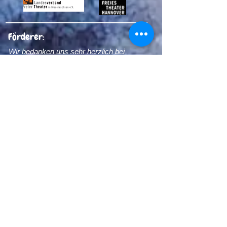
kleinen Zuschauenden während
des Spielens zu behalten und
weiter zu erforschen, so dass die
Förderer:
Zuschauenden auch das
Wir bedanken uns sehr herzlich bei
Geschehen beeinflussen können.
unseren Förderern:
Dadurch wird jede Vorstellung,
sowohl für die Spieler*innen, als
auch für die Zuschauer*innen,
einzigartig. Der Erzählstrang bei
Theaterstücken für die
Allerkleinsten ist etwas anders als
gewohnt, man kann es sich mehr
wie eine Collage vorstellen, in der
viele kleine Geschichten zu einer
Thematik erzählt werden. Der
Vorteil davon ist, dass den Kindern
nicht langweilig wird, sie
bekommen immer neue Impulse