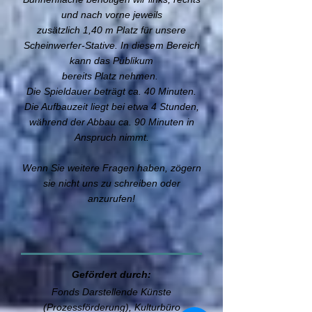
und nach vorne jeweils
zusätzlich 1,40 m Platz für unsere
Scheinwerfer-Stative. In diesem Bereich
kann das Publikum
bereits Platz nehmen.
Die Spieldauer beträgt ca. 40 Minuten.
Die Aufbauzeit liegt bei etwa 4 Stunden,
während der Abbau ca. 90 Minuten in
Anspruch nimmt.
Wenn Sie weitere Fragen haben, zögern
sie nicht uns zu schreiben oder
anzurufen!
Gefördert durch:
Fonds Darstellende Künste
(Prozessförderung), Kulturbüro