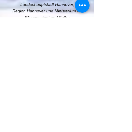
Landeshauptstadt Hannover,
Region Hannover und Ministerium für
Wissenschaft und Kultur
(NEUSTART KULTUR).
Büro Theater Tüte
Frau Ylva Jangsell
30171 Hannover​
Tel.
0176 64086770
0511 1297087
(home)
E-Mail:
theatertuete@yahoo.de
Melden Sie sich hier zu unserem (kostenlosen)
Newsletter an:
Newsletter Anmeldung
Theater Tüte ist im Verbund Freie Theater
Hannover und Mitglied im Landesverband
Freier Theater in Niedersachsen e.V.