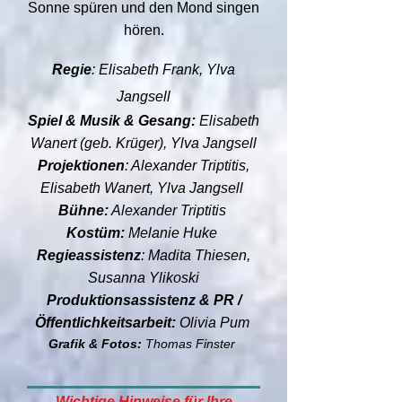
Sonne spüren und den Mond singen
hören.
Regie
: Elisabeth Frank, Ylva
Jangsel
l
Spiel & Musik & Ge
sang:
Elisabeth
Wanert (geb. Krüger), Ylva Jangsell
Projektionen
: Alexander Triptitis,
Elisabeth Wanert, Ylva Jangsell
Bühne:
Alexander Triptitis
Kostüm:
Melanie Huke
Regieassistenz
: Madita Thiesen,
Susanna Ylikoski
Produktionsassistenz & PR /
Öffentlichkeitsarbeit:
Olivia Pum
Grafik & Fotos:
Thomas Finster
Wichtige Hinweise für Ihre