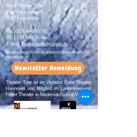
Büro Theater Tüte
Frau Ylva Jangsell
30171 Hannover​
Tel.
0176 64086770
0511 1297087
(home)
E-Mail:
theatertuete@yahoo.de
Melden Sie sich hier zu unserem (kostenlosen)
Newsletter an:
Newsletter Anmeldung
Theater Tüte ist im Verbund Freie Theater
Hannover und Mitglied im Landesverband
Freier Theater in Niedersachsen e.V.
Förderer: