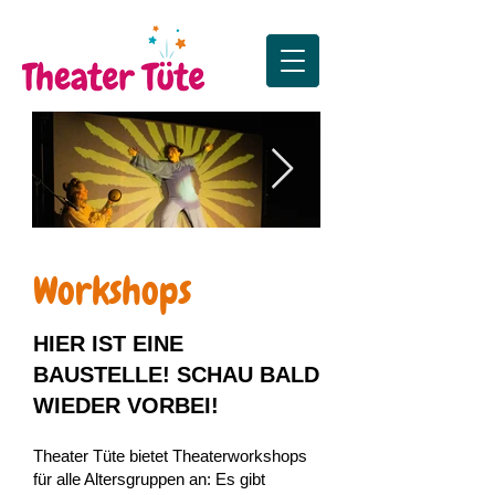
Die Sonne, der Mond
Premiere Zus
Workshops
und das große Funkeln
Premiere in Lister Tur
HIER IST EI
NE
BAUSTELLE! SCHAU BALD
WIEDER VORBEI!
Theater Tüte bietet T
heaterworkshops
für alle Altersgruppen an: Es gibt