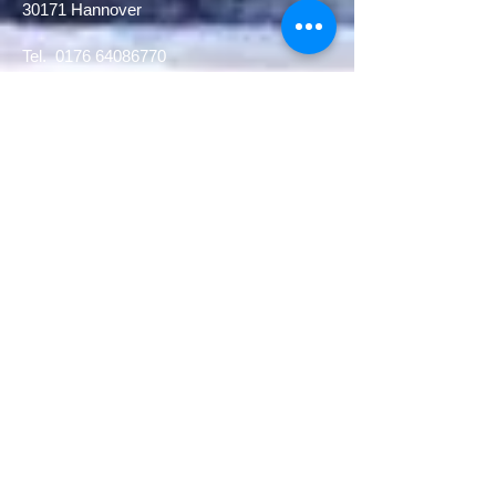
30171 Hannover​
Tel.
0176 64086770
0511 1297087
(home)
E-Mail:
theatertuete@yahoo.de
Melden Sie sich hier zu unserem (kostenlosen)
Newsletter an:
Newsletter Anmeldung
Theater Tüte ist im Verbund Freie Theater
Hannover und Mitglied im Landesverband
Freier Theater in Niedersachsen e.V.
Förderer:
Wir bedanken uns sehr herzlich bei
unseren Förderern: