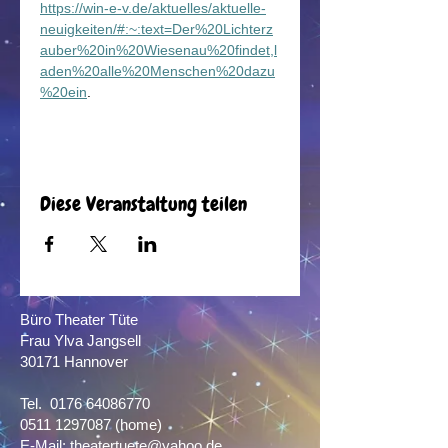
https://win-e-v.de/aktuelles/aktuelle-
neuigkeiten/#:~:text=Der%20Lichterz
auber%20in%20Wiesenau%20findet,l
aden%20alle%20Menschen%20dazu
%20ein
.
Diese Veranstaltung teilen
Büro Theater Tüte
Frau Ylva Jangsell
30171 Hannover​
Tel.
0176 64086770
0511 1297087
(home)
E-Mail:
theatertuete@yahoo.de