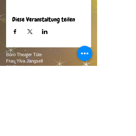
Diese Veranstaltung teilen
Büro Theater Tüte
Frau Ylva Jangsell
30171 Hannover​
Tel.
0176 64086770
0511 1297087
(home)
E-Mail:
theatertuete@yahoo.de
Melden Sie sich hier zu unserem (kostenlosen)
Newsletter an:
Newsletter Anmeldung
Theater Tüte ist im Verbund Freie Theater