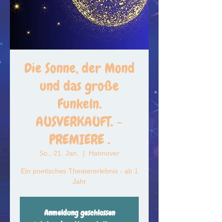
Die Sonne, der Mond
und das große
Funkeln.
AUSVERKAUFT. -
PREMIERE .
So., 21. Jan.
  |  
Hannover
Ein poetisches Theatererlebnis - ab 1
Jahr
Anmeldung geschlossen