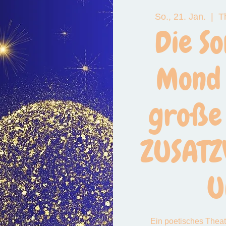
So., 21. Jan.
  |  
T
 das große Funkeln
Die So
Mond 
große 
ZUSATZ
U
Ein poetisches Theate