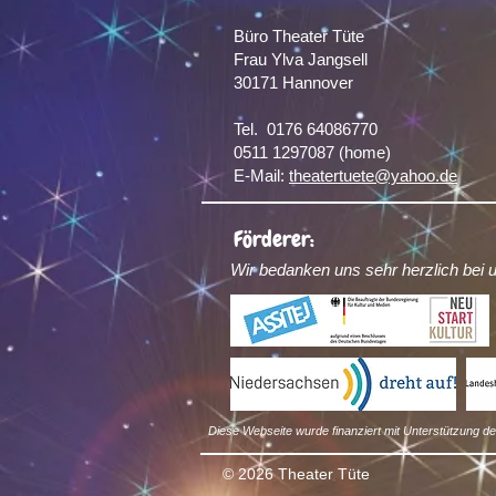
Büro Theater Tüte
Frau Ylva Jangsell
30171 Hannover​
Tel. 0176 64086770
0511 1297087 (home)
E-Mail:
theatertuete@yahoo.de
Förderer:
Wir bedanken uns sehr herzlich bei 
Diese Webseite wurde finanziert mit Unterstützung 
© 2026 Theater Tüte