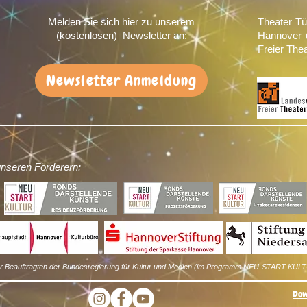
Melden Sie sich hier zu unserem
Theater Tü
(kostenlosen) Newsletter an:
Hannover 
Freier The
Newsletter Anmeldung
unseren Förderern:
der Beauftragten der Bundesregierung für Kultur und Medien (im Programm NEU-START KULT
Dow