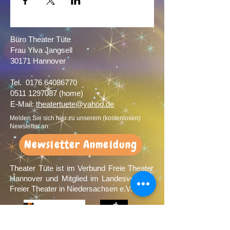
Büro Theater Tüte
Frau Ylva Jangsell
30171 Hannover​
Tel.
0176 64086770
0511 1297087
(home)
E-Mail:
theatertuete@yahoo.de
Melden Sie sich hier zu unserem (kostenlosen)
Newsletter an:
Newsletter Anmeldung
Theater Tüte ist im Verbund Freie Theater
Hannover und Mitglied im Landesverband
Freier Theater in Niedersachsen e.V.