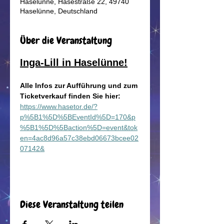
Haselünne, Hasestraße 22, 49740
Haselünne, Deutschland
Über die Veranstaltung
Inga-Lill in Haselünne!
Alle Infos zur Aufführung und zum 
Ticketverkauf finden Sie hier:
https://www.hasetor.de/?
p%5B1%5D%5BEventId%5D=170&p
%5B1%5D%5Baction%5D=event&tok
en=4ac8d96a57c38ebd06673bcee02
07142&
Diese Veranstaltung teilen