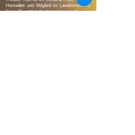
Hannover und Mitglied im Landesverband
Landeshauptstadt Hannover und
Freier Theater in Niedersachsen e.V.
Ministerium für Wissenschaft und
Kultur “Niedersachsen dreht auf” (
NEUSTART KULTUR).
Eintritt: 6,00 €
Förderer:
Mehr Informationen zum Stück
Wir bedanken uns sehr herzlich bei
unseren Förderern: