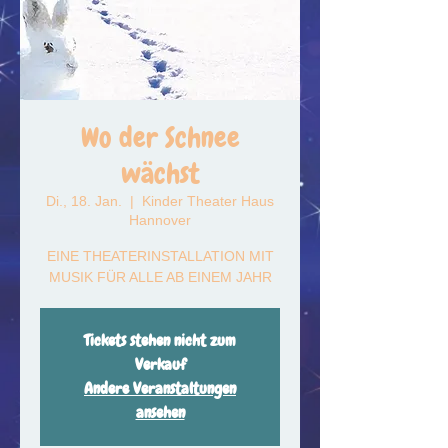
Wo der Schnee
wächst
Di., 18. Jan.
  |  
Kinder Theater Haus
Hannover
EINE THEATERINSTALLATION MIT
MUSIK FÜR ALLE AB EINEM JAHR
Tickets stehen nicht zum
Verkauf
Andere Veranstaltungen
ansehen