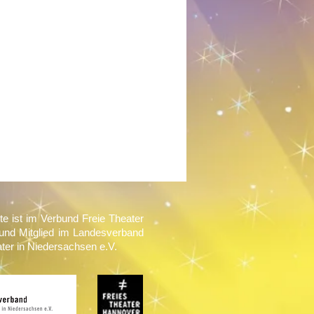
te ist im Verbund Freie Theater
und Mitglied im Landesverband
ater in Niedersachsen e.V.