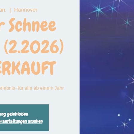
an.
  |  
Hannover
Premiere Zusam
r Schnee
Premiere in Lister Turm am
 (2.2026)
ERKAUFT
lebnis- für alle ab einem Jahr
ng geschlossen
eranstaltungen ansehen