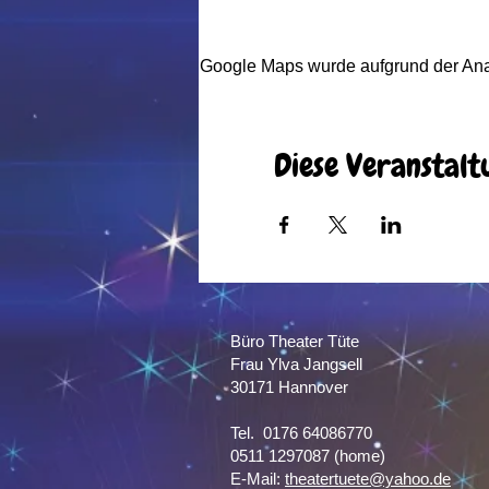
Google Maps wurde aufgrund der Analy
Diese Veranstalt
Büro Theater Tüte
Frau Ylva Jangsell
30171 Hannover​
Tel. 0176 64086770
0511 1297087 (home)
E-Mail:
theatertuete@yahoo.de