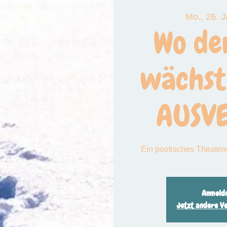
Mo., 26. J
 das große Funkeln
Wo de
wächst
AUSV
Ein poetisches Theaterer
Anmeldu
Jetzt andere V