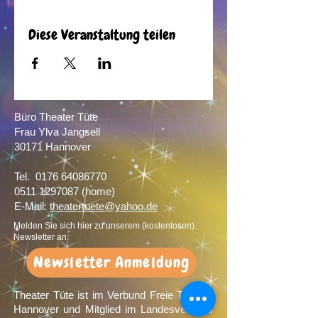
Diese Veranstaltung teilen
Büro Theater Tüte
Frau Ylva Jangsell
30171 Hannover​
Tel.
0176 64086770
0511 1297087
(home)
E-Mail:
theatertuete@yahoo.de
Melden Sie sich hier zu unserem (kostenlosen)
Newsletter an:
Newsletter Anmeldung
Theater Tüte ist im Verbund Freie Theater
Hannover und Mitglied im Landesverband