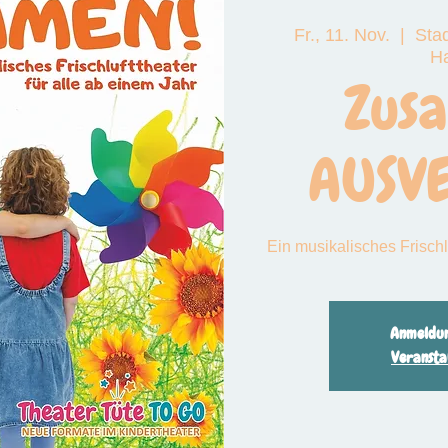
Fr., 11. Nov.
  |  
Stad
 das große Funkeln
H
Zus
AUSV
Ein musikalisches Frischl
Anmeldun
Veransta