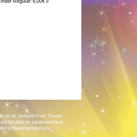
nder Regulär: 6,00€ // 
te ist im Verbund Freie Theater
und Mitglied im Landesverband
ater in Niedersachsen e.V.