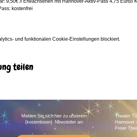
: 9,50€ // Erwachsenen mit Hannover-Aktiv-Pass 4,75 Euro// Ki
ass: kostenfrei
tics- und funktionalen Cookie-Einstellungen blockiert.
ung teilen
Melden Sie sich hier zu unserem
Theater Tü
(kostenlosen) Newsletter an:
Hannover 
Freier The