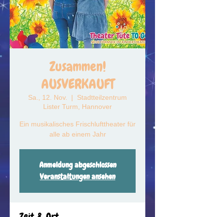
Zusammen!
AUSVERKAUFT
Sa., 12. Nov.
  |  
Stadtteilzentrum
Lister Turm, Hannover
Ein musikalisches Frischlufttheater für
alle ab einem Jahr
Anmeldung abgeschlossen
Veranstaltungen ansehen
Zeit & Ort