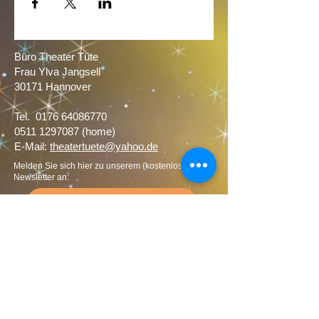
Büro Theater Tüte
Frau Ylva Jangsell
30171 Hannover​
Tel.
0176 64086770
0511 1297087
(home)
E-Mail:
theatertuete@yahoo.de
Melden Sie sich hier zu unserem (kostenlosen)
Newsletter an:
Newsletter Anmeldung
Theater Tüte ist im Verbund Freie Theater
Hannover und Mitglied im Landesverband
Freier Theater in Niedersachsen e.V.