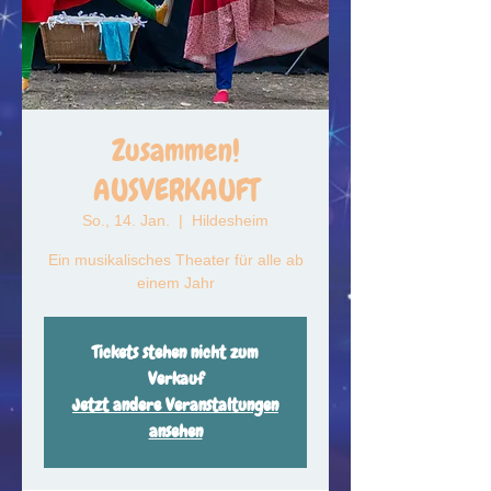
Zusammen!
AUSVERKAUFT
So., 14. Jan.
  |  
Hildesheim
Ein musikalisches Theater für alle ab
einem Jahr
Tickets stehen nicht zum
Verkauf
Jetzt andere Veranstaltungen
ansehen