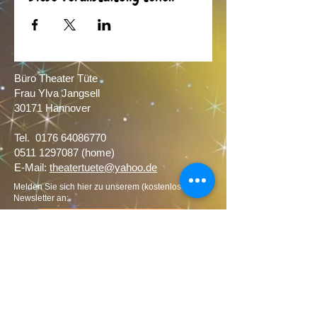
Büro Theater Tüte
Frau Ylva Jangsell
30171 Hannover​
Tel.
0176 64086770
0511 1297087
(home)
E-Mail:
theatertuete@yahoo.de
Melden Sie sich hier zu unserem (kostenlosen)
Newsletter an:
Newsletter Anmeldung
Theater Tüte ist im Verbund Freie Theater
Hannover und Mitglied im Landesverband
Freier Theater in Niedersachsen e.V.