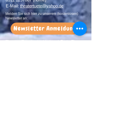
E-Mail:
theatertuete@yahoo.de
Melden Sie sich hier zu unserem (kostenlosen)
Newsletter an:
Newsletter Anmeldung
Theater Tüte ist im Verbund Freie Theater
Hannover und Mitglied im Landesverband
Freier Theater in Niedersachsen e.V.
Förderer:
Wir bedanken uns sehr herzlich bei
unseren Förderern: