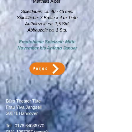
Matthias Alber
Spieldauer: ca. 40 - 45 min.
Spielfläche: 3 Breite x 4 m Tiefe
​Aufbauzeit: ca. 1,5 Std.
Abbauzeit: ca. 1 Std.
Empfohlene Spielzeit: Mitte
November bis Anfang Januar
Fotos
Büro Theater Tüte
Frau Ylva Jangsell
30171 Hannover​
Tel.
0176 64086770
0511 1297087
(home)