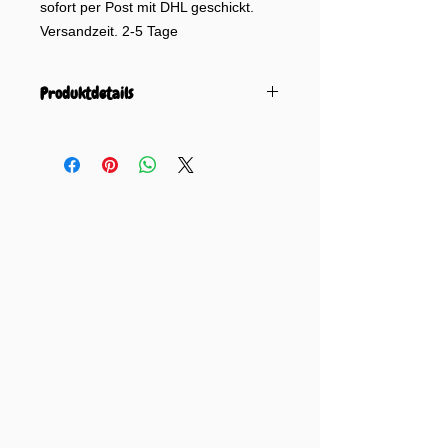
sofort per Post mit DHL geschickt.
Versandzeit. 2-5 Tage
Produktdetails
Format:
Bilderbuch mit CD (PDF
inkl., wenn gewünscht)
Sprache:
Deutsch
Größe des Buches:
21 cm x 21 cm.
Seiten:
30
Herausgeberin:
Ylva Jangsell, Theater Tüte
Konzept der Theaterfassung:
Katharina Kamber und Kristian
Dinesen von Teatret Kriskat in
Dänemark
Text der Theaterfassung:
Ylva Jangsell
Text der Hörspiel- und
Buchfassung: