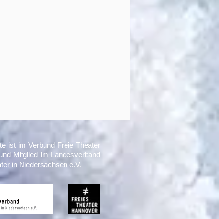
te ist im Verbund Freie Theater
und Mitglied im Landesverband
ater in Niedersachsen e.V.