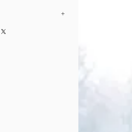
a Jangsell, Theater Tüte
rfassung:
Katharina Kamber und
 Teatret Kriskat in Dänemark
ssung:
Ylva Jangsell
 und Buchfassung:
Ylva Jangsell in
Elisabeth Krüger, Regine
trice Ludwig
otos:
Thomas Finster
n Lanz, Produkton Entertainment
KB
rbüro Landeshauptstadt Hannover
 / Die Beauftragete der
 Kultur und Medien / NEUSTART