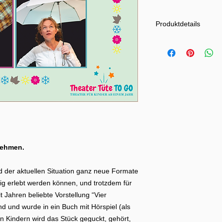
Produktdetails
Herausgeberin:
Ylv
Konzept der Theate
Kristian Dinesen von
Text der Theaterfa
Text der Hörspiel-
Zusammenarbeit mit 
Sengebusch und Bea
Grafikdesign und F
Tonstudio:
Christia
(Digital)
Format:
PDF
nehmen.
Sprache:
Deutsch
Dateigröße:
25974 
d der aktuellen Situation ganz neue Formate
g erlebt werden können, und trotzdem für
Gefördert von Kultu
t Jahren beliebte Vorstellung “Vier
und von ASSITEJ e.V.
d und wurde in ein Buch mit Hörspiel (als
Bundesregierung für
 Kindern wird das Stück geguckt, gehört,
KULTUR