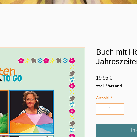
 das große Funkeln
Buch mit Hö
Jahreszeit
Preis
19,95 €
zzgl. Versand
Anzahl
*
In