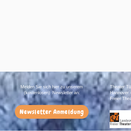
Melden Sie sich hier zu unserem
Theater Tü
(kostenlosen) Newsletter an:
Hannover 
Freier The
Newsletter Anmeldung