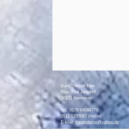
Büro Theater Tüte
Frau Ylva Jangsell
30171 Hannover​
Tel. 0176 64086770
0511 1297087 (home)
E-Mail:
theatertuete@yahoo.de