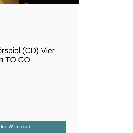
Premiere Zusam
Premiere in Lister Turm am
rspiel (CD) Vier
en TO GO
 den Warenkorb