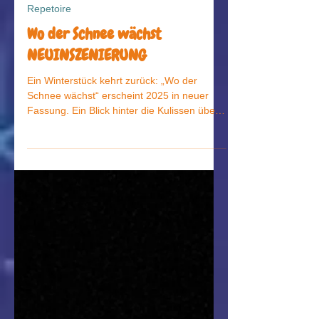
theatertuete
Repetoire
Wo der Schnee wächst
NEUINSZENIERUNG
Ein Winterstück kehrt zurück: „Wo der
Schnee wächst“ erscheint 2025 in neuer
Fassung. Ein Blick hinter die Kulissen über
Entstehung, Wandel und die Magie des
Schnees auf der Bühne.