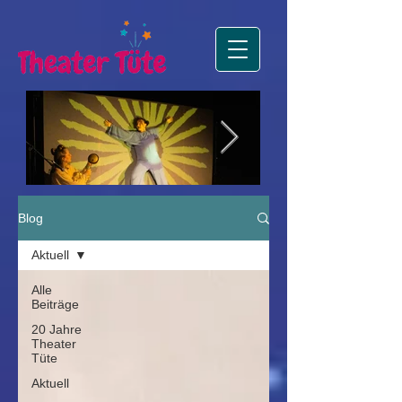
Die Sonne, der Mond
Premiere Zus
Blog
und das große Funkeln
Premiere in Lister Tur
Aktuell
Alle
Beiträge
20 Jahre
Theater
Tüte
Aktuell