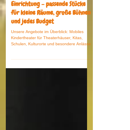
Repetoire
Kindertheater für Ihre
Einrichtung – passende Stücke
für kleine Räume, große Bühnen
und jedes Budget
Unsere Angebote im Überblick: Mobiles
Kindertheater für Theaterhäuser, Kitas,
Schulen, Kulturorte und besondere Anlässe