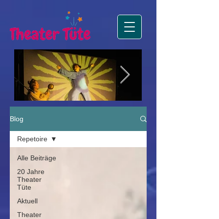
Die Sonne, der Mond
Premiere Zus
Blog
und das große Funkeln
Premiere in Lister Tur
Repetoire
Alle Beiträge
20 Jahre
Theater
Tüte
Aktuell
Theater