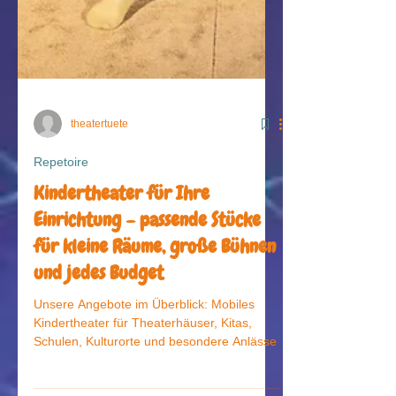
theatertuete
Repetoire
Kindertheater für Ihre
Einrichtung – passende Stücke
für kleine Räume, große Bühnen
und jedes Budget
Unsere Angebote im Überblick: Mobiles
Kindertheater für Theaterhäuser, Kitas,