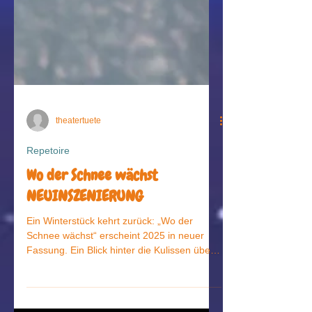
theatertuete
Repetoire
Wo der Schnee wächst
NEUINSZENIERUNG
Ein Winterstück kehrt zurück: „Wo der
Schnee wächst“ erscheint 2025 in neuer
Fassung. Ein Blick hinter die Kulissen über
Entstehung, Wandel und die Magie des
Schnees auf der Bühne.