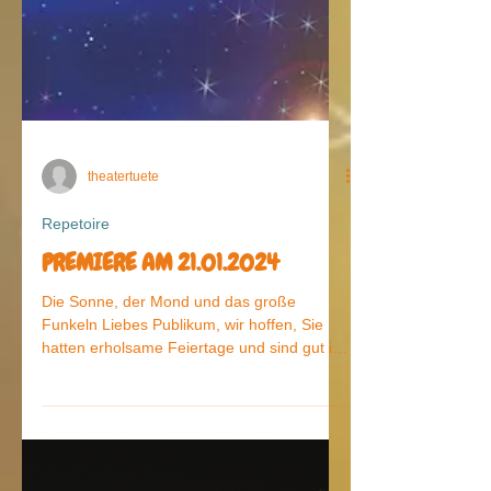
theatertuete
Repetoire
PREMIERE AM 21.01.2024
Die Sonne, der Mond und das große
Funkeln Liebes Publikum, wir hoffen, Sie