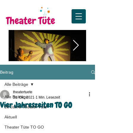
Die Sonne, der Mond
Premiere Zus
Beitrag
und das große Funkeln
Premiere in Lister Tur
Alle Beiträge
theatertuete
Alle Beiträge
31. Okt. 2021
1 Min. Lesezeit
Vier Jahreszeiten TO GO
20 Jahre Theater Tüte
Aktuell
Theater Tüte TO GO