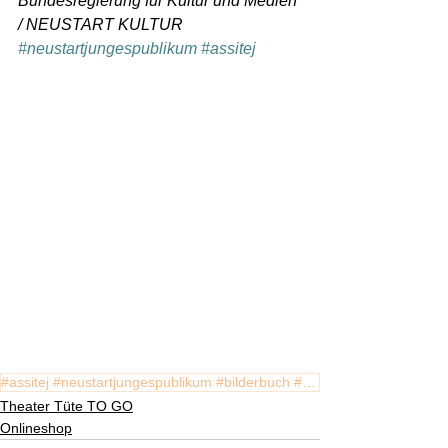
Bundesregierung für Kultur und Medien 
/ NEUSTART KULTUR 
#neustartjungespublikum
#assitej
#assitej #neustartjungespublikum #bilderbuch #hörspiel #vierjahreszeiten #theatertuete #fürkinder #t
Theater Tüte TO GO
Onlineshop